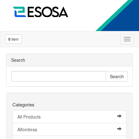
0
item
Toggl
naviga
Search
Search
Categories
All Products
Alfombras