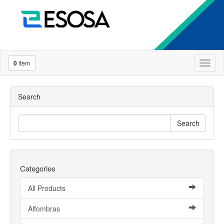
0
item
Toggl
naviga
Search
Search
Categories
All Products
Alfombras