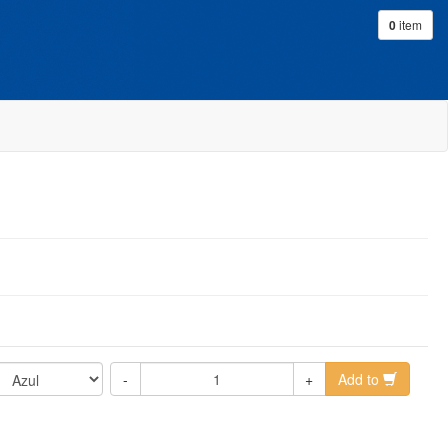
0
item
-
+
Add to