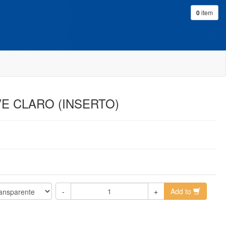
0
item
VE CLARO (INSERTO)
-
+
Add to