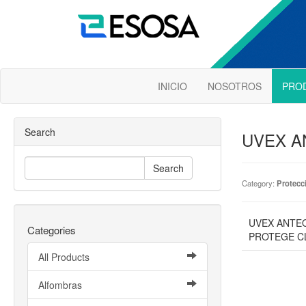
INICIO
NOSOTROS
PRO
Search
UVEX A
Search
Category:
Protecci
UVEX ANTE
Categories
PROTEGE C
All Products
Alfombras