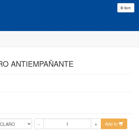
0
item
RO ANTIEMPAÑANTE
-
+
Add to