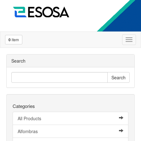
0
item
Toggl
naviga
Search
Search
Categories
All Products
Alfombras